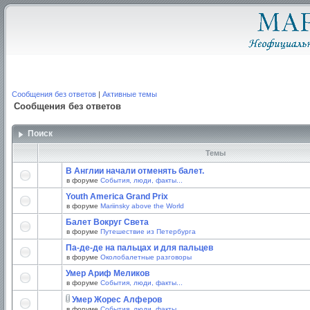
Сообщения без ответов
|
Активные темы
Сообщения без ответов
Поиск
Темы
В Англии начали отменять балет.
в форуме
События, люди, факты...
Youth America Grand Prix
в форуме
Mariinsky above the World
Балет Вокруг Света
в форуме
Путешествие из Петербурга
Па-де-де на пальцах и для пальцев
в форуме
Околобалетные разговоры
Умер Ариф Меликов
в форуме
События, люди, факты...
Умер Жорес Алферов
в форуме
События, люди, факты...