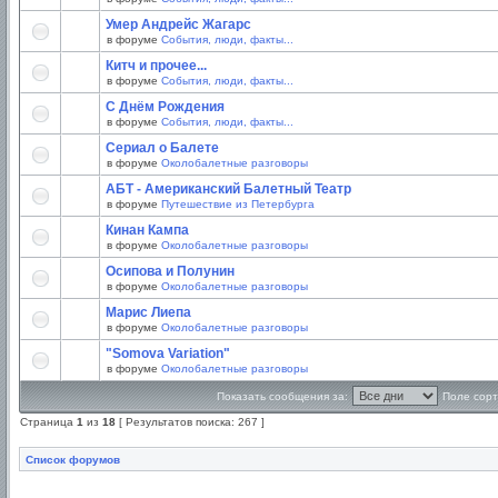
Умер Андрейс Жагарс
в форуме
События, люди, факты...
Китч и прочее...
в форуме
События, люди, факты...
С Днём Рождения
в форуме
События, люди, факты...
Сериал о Балете
в форуме
Околобалетные разговоры
АБТ - Американский Балетный Театр
в форуме
Путешествие из Петербурга
Кинан Кампа
в форуме
Околобалетные разговоры
Осипова и Полунин
в форуме
Околобалетные разговоры
Марис Лиепа
в форуме
Околобалетные разговоры
"Somova Variation"
в форуме
Околобалетные разговоры
Показать сообщения за:
Поле сорт
Страница
1
из
18
[ Результатов поиска: 267 ]
Список форумов