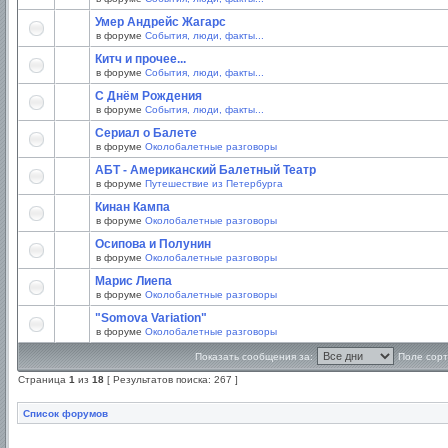
Умер Андрейс Жагарс
в форуме
События, люди, факты...
Китч и прочее...
в форуме
События, люди, факты...
С Днём Рождения
в форуме
События, люди, факты...
Сериал о Балете
в форуме
Околобалетные разговоры
АБТ - Американский Балетный Театр
в форуме
Путешествие из Петербурга
Кинан Кампа
в форуме
Околобалетные разговоры
Осипова и Полунин
в форуме
Околобалетные разговоры
Марис Лиепа
в форуме
Околобалетные разговоры
"Somova Variation"
в форуме
Околобалетные разговоры
Показать сообщения за:
Поле сорт
Страница
1
из
18
[ Результатов поиска: 267 ]
Список форумов