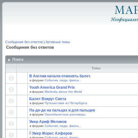
Сообщения без ответов
|
Активные темы
Сообщения без ответов
Поиск
Темы
В Англии начали отменять балет.
в форуме
События, люди, факты...
Youth America Grand Prix
в форуме
Mariinsky above the World
Балет Вокруг Света
в форуме
Путешествие из Петербурга
Па-де-де на пальцах и для пальцев
в форуме
Околобалетные разговоры
Умер Ариф Меликов
в форуме
События, люди, факты...
Умер Жорес Алферов
в форуме
События, люди, факты...