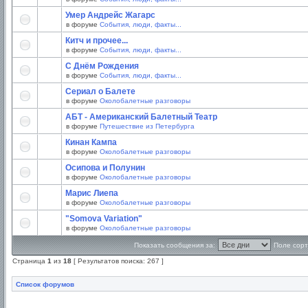
Умер Андрейс Жагарс
в форуме
События, люди, факты...
Китч и прочее...
в форуме
События, люди, факты...
С Днём Рождения
в форуме
События, люди, факты...
Сериал о Балете
в форуме
Околобалетные разговоры
АБТ - Американский Балетный Театр
в форуме
Путешествие из Петербурга
Кинан Кампа
в форуме
Околобалетные разговоры
Осипова и Полунин
в форуме
Околобалетные разговоры
Марис Лиепа
в форуме
Околобалетные разговоры
"Somova Variation"
в форуме
Околобалетные разговоры
Показать сообщения за:
Поле сорт
Страница
1
из
18
[ Результатов поиска: 267 ]
Список форумов