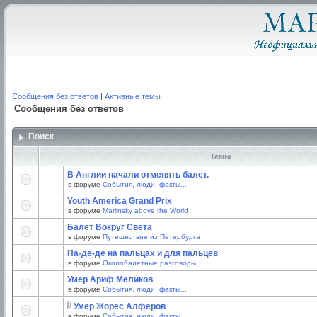
Сообщения без ответов
|
Активные темы
Сообщения без ответов
Поиск
Темы
В Англии начали отменять балет.
в форуме
События, люди, факты...
Youth America Grand Prix
в форуме
Mariinsky above the World
Балет Вокруг Света
в форуме
Путешествие из Петербурга
Па-де-де на пальцах и для пальцев
в форуме
Околобалетные разговоры
Умер Ариф Меликов
в форуме
События, люди, факты...
Умер Жорес Алферов
в форуме
События, люди, факты...