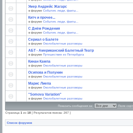
Умер Андрейс Жагарс
в форуме
События, люди, факты...
Китч и прочее...
в форуме
События, люди, факты...
С Днём Рождения
в форуме
События, люди, факты...
Сериал о Балете
в форуме
Околобалетные разговоры
АБТ - Американский Балетный Театр
в форуме
Путешествие из Петербурга
Кинан Кампа
в форуме
Околобалетные разговоры
Осипова и Полунин
в форуме
Околобалетные разговоры
Марис Лиепа
в форуме
Околобалетные разговоры
"Somova Variation"
в форуме
Околобалетные разговоры
Показать сообщения за:
Поле сорт
Страница
1
из
18
[ Результатов поиска: 267 ]
Список форумов