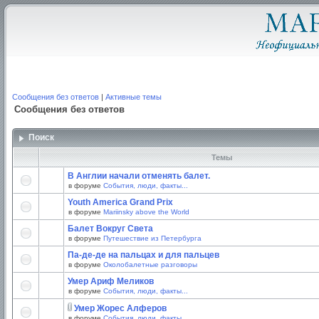
Сообщения без ответов
|
Активные темы
Сообщения без ответов
Поиск
Темы
В Англии начали отменять балет.
в форуме
События, люди, факты...
Youth America Grand Prix
в форуме
Mariinsky above the World
Балет Вокруг Света
в форуме
Путешествие из Петербурга
Па-де-де на пальцах и для пальцев
в форуме
Околобалетные разговоры
Умер Ариф Меликов
в форуме
События, люди, факты...
Умер Жорес Алферов
в форуме
События, люди, факты...