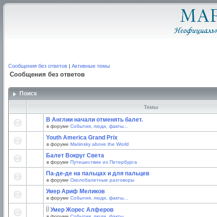
Сообщения без ответов
|
Активные темы
Сообщения без ответов
Поиск
Темы
В Англии начали отменять балет.
в форуме
События, люди, факты...
Youth America Grand Prix
в форуме
Mariinsky above the World
Балет Вокруг Света
в форуме
Путешествие из Петербурга
Па-де-де на пальцах и для пальцев
в форуме
Околобалетные разговоры
Умер Ариф Меликов
в форуме
События, люди, факты...
Умер Жорес Алферов
в форуме
События, люди, факты...