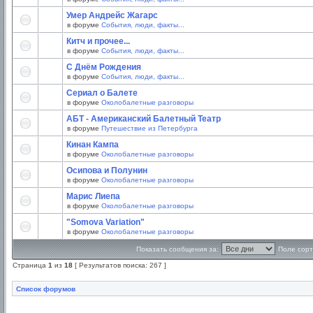
Умер Андрейс Жагарс
в форуме
События, люди, факты...
Китч и прочее...
в форуме
События, люди, факты...
С Днём Рождения
в форуме
События, люди, факты...
Сериал о Балете
в форуме
Околобалетные разговоры
АБТ - Американский Балетный Театр
в форуме
Путешествие из Петербурга
Кинан Кампа
в форуме
Околобалетные разговоры
Осипова и Полунин
в форуме
Околобалетные разговоры
Марис Лиепа
в форуме
Околобалетные разговоры
"Somova Variation"
в форуме
Околобалетные разговоры
Показать сообщения за:
Поле сорт
Страница
1
из
18
[ Результатов поиска: 267 ]
Список форумов