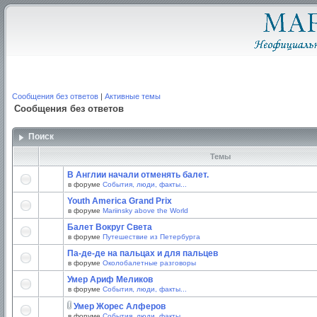
Сообщения без ответов
|
Активные темы
Сообщения без ответов
Поиск
Темы
В Англии начали отменять балет.
в форуме
События, люди, факты...
Youth America Grand Prix
в форуме
Mariinsky above the World
Балет Вокруг Света
в форуме
Путешествие из Петербурга
Па-де-де на пальцах и для пальцев
в форуме
Околобалетные разговоры
Умер Ариф Меликов
в форуме
События, люди, факты...
Умер Жорес Алферов
в форуме
События, люди, факты...