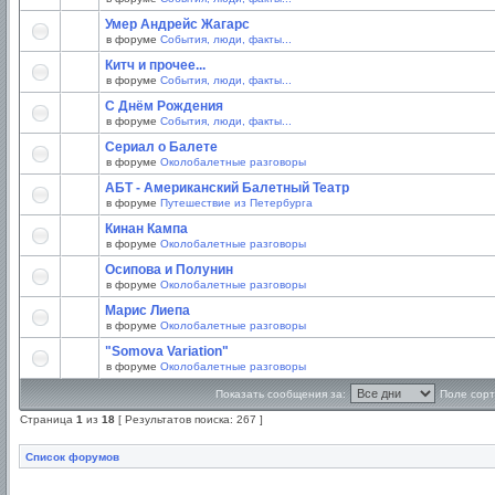
Умер Андрейс Жагарс
в форуме
События, люди, факты...
Китч и прочее...
в форуме
События, люди, факты...
С Днём Рождения
в форуме
События, люди, факты...
Сериал о Балете
в форуме
Околобалетные разговоры
АБТ - Американский Балетный Театр
в форуме
Путешествие из Петербурга
Кинан Кампа
в форуме
Околобалетные разговоры
Осипова и Полунин
в форуме
Околобалетные разговоры
Марис Лиепа
в форуме
Околобалетные разговоры
"Somova Variation"
в форуме
Околобалетные разговоры
Показать сообщения за:
Поле сорт
Страница
1
из
18
[ Результатов поиска: 267 ]
Список форумов