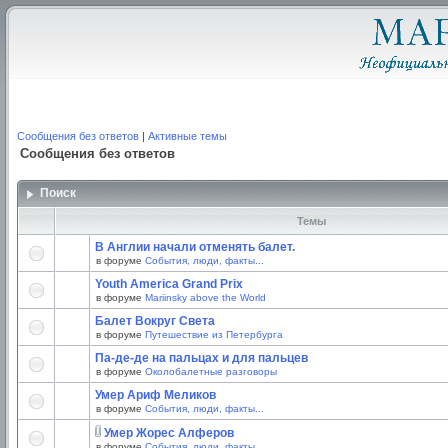
Сообщения без ответов
|
Активные темы
Сообщения без ответов
Поиск
Темы
В Англии начали отменять балет.
в форуме
События, люди, факты...
Youth America Grand Prix
в форуме
Mariinsky above the World
Балет Вокруг Света
в форуме
Путешествие из Петербурга
Па-де-де на пальцах и для пальцев
в форуме
Околобалетные разговоры
Умер Ариф Меликов
в форуме
События, люди, факты...
Умер Жорес Алферов
в форуме
События, люди, факты...