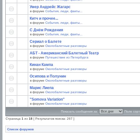
Умер Андрейс Жагарс
в форуме
События, люди, факты...
Китч и прочее...
в форуме
События, люди, факты...
С Днём Рождения
в форуме
События, люди, факты...
Сериал о Балете
в форуме
Околобалетные разговоры
АБТ - Американский Балетный Театр
в форуме
Путешествие из Петербурга
Кинан Кампа
в форуме
Околобалетные разговоры
Осипова и Полунин
в форуме
Околобалетные разговоры
Марис Лиепа
в форуме
Околобалетные разговоры
"Somova Variation"
в форуме
Околобалетные разговоры
Показать сообщения за:
Поле сорт
Страница
1
из
18
[ Результатов поиска: 267 ]
Список форумов