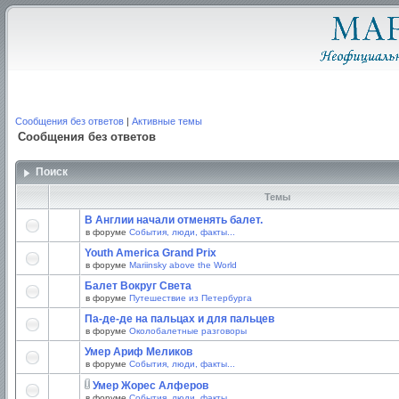
Сообщения без ответов
|
Активные темы
Сообщения без ответов
Поиск
Темы
В Англии начали отменять балет.
в форуме
События, люди, факты...
Youth America Grand Prix
в форуме
Mariinsky above the World
Балет Вокруг Света
в форуме
Путешествие из Петербурга
Па-де-де на пальцах и для пальцев
в форуме
Околобалетные разговоры
Умер Ариф Меликов
в форуме
События, люди, факты...
Умер Жорес Алферов
в форуме
События, люди, факты...