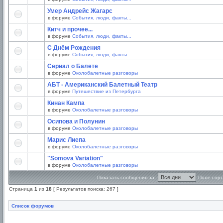
Умер Андрейс Жагарс
в форуме
События, люди, факты...
Китч и прочее...
в форуме
События, люди, факты...
С Днём Рождения
в форуме
События, люди, факты...
Сериал о Балете
в форуме
Околобалетные разговоры
АБТ - Американский Балетный Театр
в форуме
Путешествие из Петербурга
Кинан Кампа
в форуме
Околобалетные разговоры
Осипова и Полунин
в форуме
Околобалетные разговоры
Марис Лиепа
в форуме
Околобалетные разговоры
"Somova Variation"
в форуме
Околобалетные разговоры
Показать сообщения за:
Поле сорт
Страница
1
из
18
[ Результатов поиска: 267 ]
Список форумов