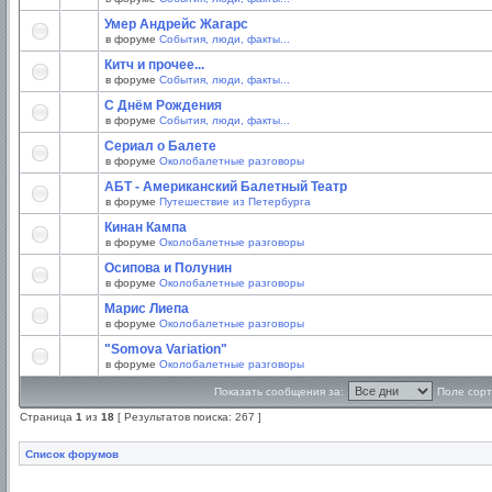
Умер Андрейс Жагарс
в форуме
События, люди, факты...
Китч и прочее...
в форуме
События, люди, факты...
С Днём Рождения
в форуме
События, люди, факты...
Сериал о Балете
в форуме
Околобалетные разговоры
АБТ - Американский Балетный Театр
в форуме
Путешествие из Петербурга
Кинан Кампа
в форуме
Околобалетные разговоры
Осипова и Полунин
в форуме
Околобалетные разговоры
Марис Лиепа
в форуме
Околобалетные разговоры
"Somova Variation"
в форуме
Околобалетные разговоры
Показать сообщения за:
Поле сорт
Страница
1
из
18
[ Результатов поиска: 267 ]
Список форумов