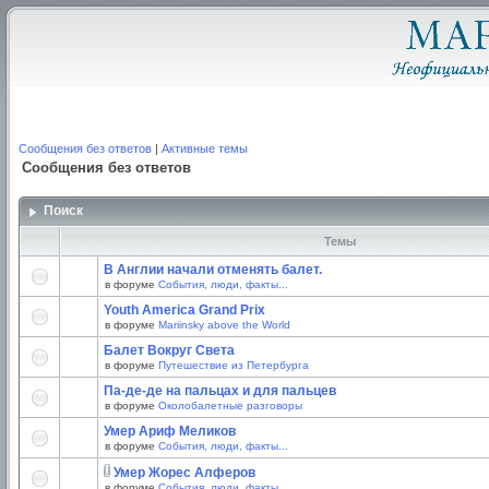
Сообщения без ответов
|
Активные темы
Сообщения без ответов
Поиск
Темы
В Англии начали отменять балет.
в форуме
События, люди, факты...
Youth America Grand Prix
в форуме
Mariinsky above the World
Балет Вокруг Света
в форуме
Путешествие из Петербурга
Па-де-де на пальцах и для пальцев
в форуме
Околобалетные разговоры
Умер Ариф Меликов
в форуме
События, люди, факты...
Умер Жорес Алферов
в форуме
События, люди, факты...