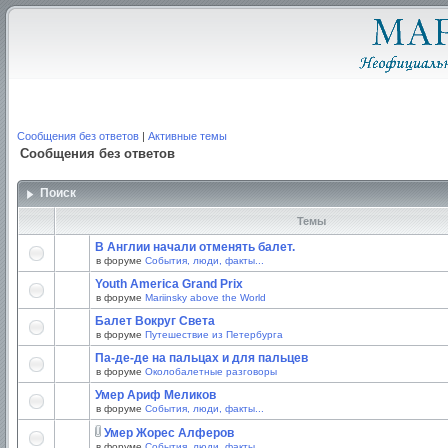
Сообщения без ответов
|
Активные темы
Сообщения без ответов
Поиск
Темы
В Англии начали отменять балет.
в форуме
События, люди, факты...
Youth America Grand Prix
в форуме
Mariinsky above the World
Балет Вокруг Света
в форуме
Путешествие из Петербурга
Па-де-де на пальцах и для пальцев
в форуме
Околобалетные разговоры
Умер Ариф Меликов
в форуме
События, люди, факты...
Умер Жорес Алферов
в форуме
События, люди, факты...