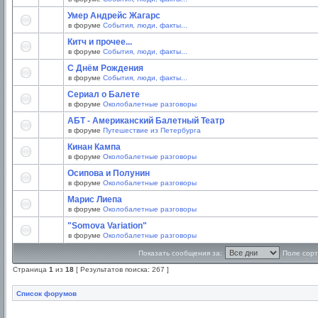
Умер Андрейс Жагарс
в форуме
События, люди, факты...
Китч и прочее...
в форуме
События, люди, факты...
С Днём Рождения
в форуме
События, люди, факты...
Сериал о Балете
в форуме
Околобалетные разговоры
АБТ - Американский Балетный Театр
в форуме
Путешествие из Петербурга
Кинан Кампа
в форуме
Околобалетные разговоры
Осипова и Полунин
в форуме
Околобалетные разговоры
Марис Лиепа
в форуме
Околобалетные разговоры
"Somova Variation"
в форуме
Околобалетные разговоры
Показать сообщения за:
Поле сорт
Страница
1
из
18
[ Результатов поиска: 267 ]
Список форумов