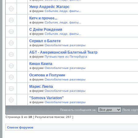
Умер Андрейс Жагарс
в форуме
События, люди, факты...
Китч и прочее...
в форуме
События, люди, факты...
С Днём Рождения
в форуме
События, люди, факты...
Сериал о Балете
в форуме
Околобалетные разговоры
АБТ - Американский Балетный Театр
в форуме
Путешествие из Петербурга
Кинан Кампа
в форуме
Околобалетные разговоры
Осипова и Полунин
в форуме
Околобалетные разговоры
Марис Лиепа
в форуме
Околобалетные разговоры
"Somova Variation"
в форуме
Околобалетные разговоры
Показать сообщения за:
Поле сорт
Страница
1
из
18
[ Результатов поиска: 267 ]
Список форумов