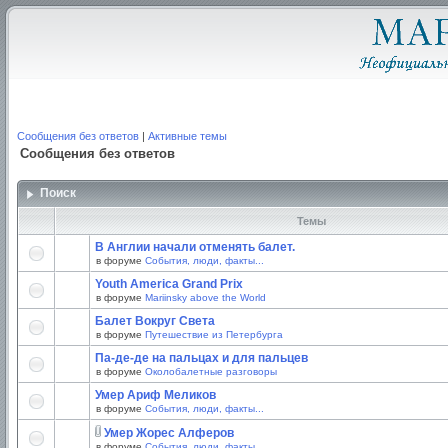
Сообщения без ответов
|
Активные темы
Сообщения без ответов
Поиск
Темы
В Англии начали отменять балет.
в форуме
События, люди, факты...
Youth America Grand Prix
в форуме
Mariinsky above the World
Балет Вокруг Света
в форуме
Путешествие из Петербурга
Па-де-де на пальцах и для пальцев
в форуме
Околобалетные разговоры
Умер Ариф Меликов
в форуме
События, люди, факты...
Умер Жорес Алферов
в форуме
События, люди, факты...