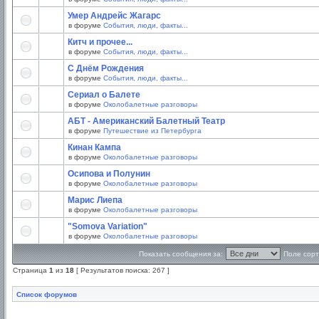
Умер Андрейс Жагарс
в форуме
События, люди, факты...
Китч и прочее...
в форуме
События, люди, факты...
С Днём Рождения
в форуме
События, люди, факты...
Сериал о Балете
в форуме
Околобалетные разговоры
АБТ - Американский Балетный Театр
в форуме
Путешествие из Петербурга
Кинан Кампа
в форуме
Околобалетные разговоры
Осипова и Полунин
в форуме
Околобалетные разговоры
Марис Лиепа
в форуме
Околобалетные разговоры
"Somova Variation"
в форуме
Околобалетные разговоры
Показать сообщения за:
Поле сорт
Страница
1
из
18
[ Результатов поиска: 267 ]
Список форумов