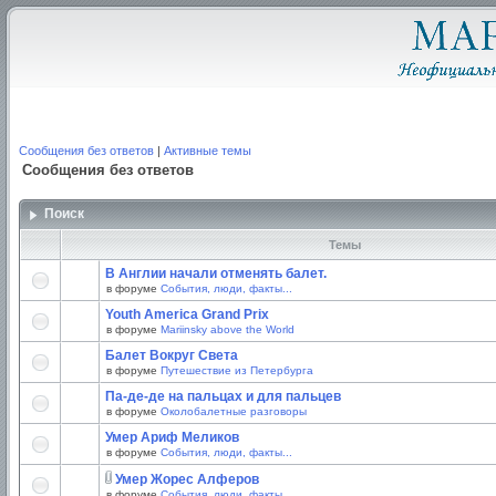
Сообщения без ответов
|
Активные темы
Сообщения без ответов
Поиск
Темы
В Англии начали отменять балет.
в форуме
События, люди, факты...
Youth America Grand Prix
в форуме
Mariinsky above the World
Балет Вокруг Света
в форуме
Путешествие из Петербурга
Па-де-де на пальцах и для пальцев
в форуме
Околобалетные разговоры
Умер Ариф Меликов
в форуме
События, люди, факты...
Умер Жорес Алферов
в форуме
События, люди, факты...