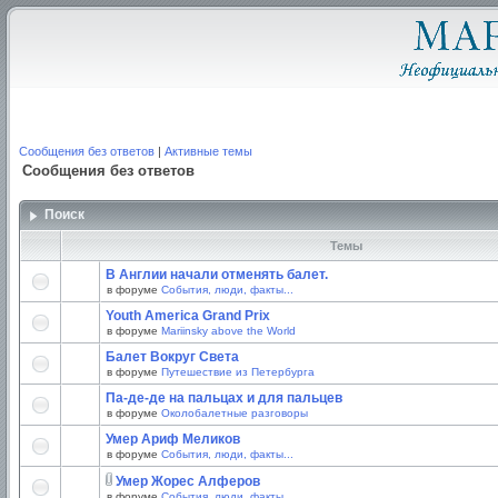
Сообщения без ответов
|
Активные темы
Сообщения без ответов
Поиск
Темы
В Англии начали отменять балет.
в форуме
События, люди, факты...
Youth America Grand Prix
в форуме
Mariinsky above the World
Балет Вокруг Света
в форуме
Путешествие из Петербурга
Па-де-де на пальцах и для пальцев
в форуме
Околобалетные разговоры
Умер Ариф Меликов
в форуме
События, люди, факты...
Умер Жорес Алферов
в форуме
События, люди, факты...