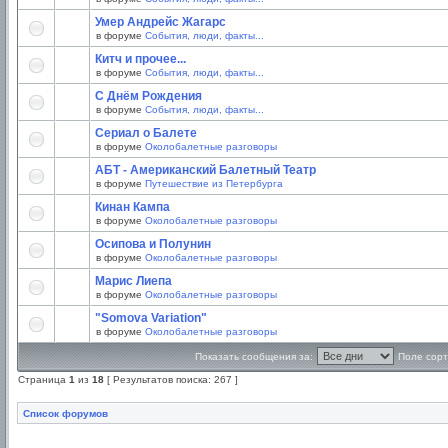
Умер Андрейс Жагарс
в форуме
События, люди, факты...
Китч и прочее...
в форуме
События, люди, факты...
С Днём Рождения
в форуме
События, люди, факты...
Сериал о Балете
в форуме
Околобалетные разговоры
АБТ - Американский Балетный Театр
в форуме
Путешествие из Петербурга
Кинан Кампа
в форуме
Околобалетные разговоры
Осипова и Полунин
в форуме
Околобалетные разговоры
Марис Лиепа
в форуме
Околобалетные разговоры
"Somova Variation"
в форуме
Околобалетные разговоры
Показать сообщения за:
Поле сорт
Страница
1
из
18
[ Результатов поиска: 267 ]
Список форумов