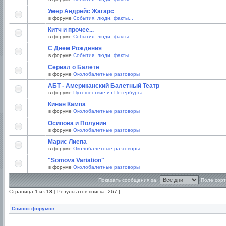
Умер Андрейс Жагарс
в форуме
События, люди, факты...
Китч и прочее...
в форуме
События, люди, факты...
С Днём Рождения
в форуме
События, люди, факты...
Сериал о Балете
в форуме
Околобалетные разговоры
АБТ - Американский Балетный Театр
в форуме
Путешествие из Петербурга
Кинан Кампа
в форуме
Околобалетные разговоры
Осипова и Полунин
в форуме
Околобалетные разговоры
Марис Лиепа
в форуме
Околобалетные разговоры
"Somova Variation"
в форуме
Околобалетные разговоры
Показать сообщения за:
Поле сорт
Страница
1
из
18
[ Результатов поиска: 267 ]
Список форумов