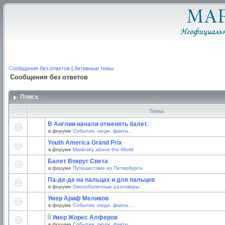
Сообщения без ответов
|
Активные темы
Сообщения без ответов
Поиск
Темы
В Англии начали отменять балет.
в форуме
События, люди, факты...
Youth America Grand Prix
в форуме
Mariinsky above the World
Балет Вокруг Света
в форуме
Путешествие из Петербурга
Па-де-де на пальцах и для пальцев
в форуме
Околобалетные разговоры
Умер Ариф Меликов
в форуме
События, люди, факты...
Умер Жорес Алферов
в форуме
События, люди, факты...