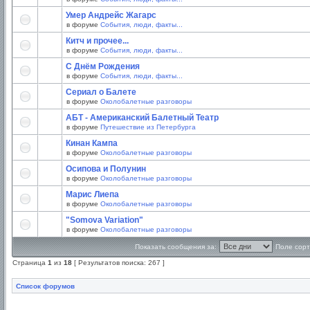
Умер Андрейс Жагарс
в форуме
События, люди, факты...
Китч и прочее...
в форуме
События, люди, факты...
С Днём Рождения
в форуме
События, люди, факты...
Сериал о Балете
в форуме
Околобалетные разговоры
АБТ - Американский Балетный Театр
в форуме
Путешествие из Петербурга
Кинан Кампа
в форуме
Околобалетные разговоры
Осипова и Полунин
в форуме
Околобалетные разговоры
Марис Лиепа
в форуме
Околобалетные разговоры
"Somova Variation"
в форуме
Околобалетные разговоры
Показать сообщения за:
Поле сорт
Страница
1
из
18
[ Результатов поиска: 267 ]
Список форумов