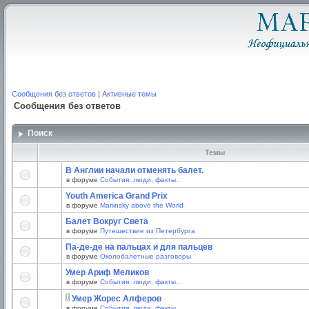
Сообщения без ответов
|
Активные темы
Сообщения без ответов
Поиск
Темы
В Англии начали отменять балет.
в форуме
События, люди, факты...
Youth America Grand Prix
в форуме
Mariinsky above the World
Балет Вокруг Света
в форуме
Путешествие из Петербурга
Па-де-де на пальцах и для пальцев
в форуме
Околобалетные разговоры
Умер Ариф Меликов
в форуме
События, люди, факты...
Умер Жорес Алферов
в форуме
События, люди, факты...