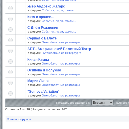
Умер Андрейс Жагарс
в форуме
События, люди, факты...
Китч и прочее...
в форуме
События, люди, факты...
С Днём Рождения
в форуме
События, люди, факты...
Сериал о Балете
в форуме
Околобалетные разговоры
АБТ - Американский Балетный Театр
в форуме
Путешествие из Петербурга
Кинан Кампа
в форуме
Околобалетные разговоры
Осипова и Полунин
в форуме
Околобалетные разговоры
Марис Лиепа
в форуме
Околобалетные разговоры
"Somova Variation"
в форуме
Околобалетные разговоры
Показать сообщения за:
Поле сорт
Страница
1
из
18
[ Результатов поиска: 267 ]
Список форумов