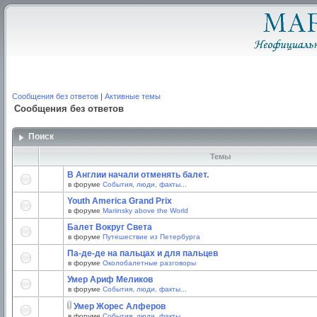
Сообщения без ответов
|
Активные темы
Сообщения без ответов
Поиск
Темы
В Англии начали отменять балет.
в форуме
События, люди, факты...
Youth America Grand Prix
в форуме
Mariinsky above the World
Балет Вокруг Света
в форуме
Путешествие из Петербурга
Па-де-де на пальцах и для пальцев
в форуме
Околобалетные разговоры
Умер Ариф Меликов
в форуме
События, люди, факты...
Умер Жорес Алферов
в форуме
События, люди, факты...