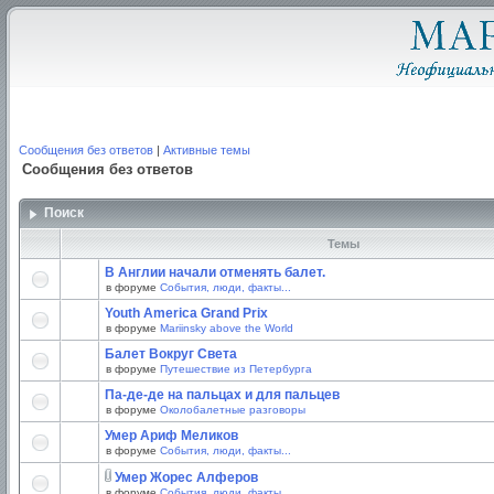
Сообщения без ответов
|
Активные темы
Сообщения без ответов
Поиск
Темы
В Англии начали отменять балет.
в форуме
События, люди, факты...
Youth America Grand Prix
в форуме
Mariinsky above the World
Балет Вокруг Света
в форуме
Путешествие из Петербурга
Па-де-де на пальцах и для пальцев
в форуме
Околобалетные разговоры
Умер Ариф Меликов
в форуме
События, люди, факты...
Умер Жорес Алферов
в форуме
События, люди, факты...