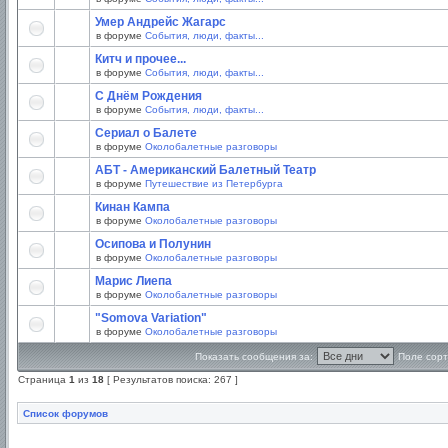
Умер Андрейс Жагарс
в форуме
События, люди, факты...
Китч и прочее...
в форуме
События, люди, факты...
С Днём Рождения
в форуме
События, люди, факты...
Сериал о Балете
в форуме
Околобалетные разговоры
АБТ - Американский Балетный Театр
в форуме
Путешествие из Петербурга
Кинан Кампа
в форуме
Околобалетные разговоры
Осипова и Полунин
в форуме
Околобалетные разговоры
Марис Лиепа
в форуме
Околобалетные разговоры
"Somova Variation"
в форуме
Околобалетные разговоры
Показать сообщения за:
Поле сорт
Страница
1
из
18
[ Результатов поиска: 267 ]
Список форумов