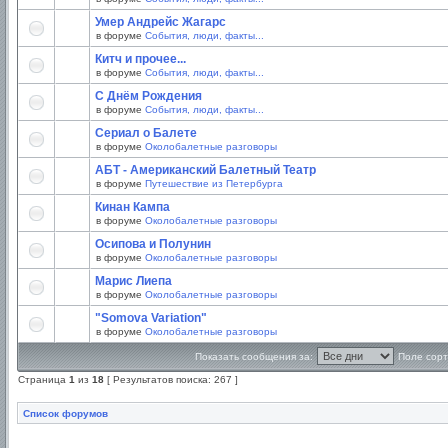
Умер Андрейс Жагарс
в форуме
События, люди, факты...
Китч и прочее...
в форуме
События, люди, факты...
С Днём Рождения
в форуме
События, люди, факты...
Сериал о Балете
в форуме
Околобалетные разговоры
АБТ - Американский Балетный Театр
в форуме
Путешествие из Петербурга
Кинан Кампа
в форуме
Околобалетные разговоры
Осипова и Полунин
в форуме
Околобалетные разговоры
Марис Лиепа
в форуме
Околобалетные разговоры
"Somova Variation"
в форуме
Околобалетные разговоры
Показать сообщения за:
Поле сорт
Страница
1
из
18
[ Результатов поиска: 267 ]
Список форумов