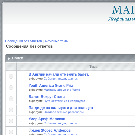
Сообщения без ответов
|
Активные темы
Сообщения без ответов
Поиск
Темы
В Англии начали отменять балет.
в форуме
События, люди, факты...
Youth America Grand Prix
в форуме
Mariinsky above the World
Балет Вокруг Света
в форуме
Путешествие из Петербурга
Па-де-де на пальцах и для пальцев
в форуме
Околобалетные разговоры
Умер Ариф Меликов
в форуме
События, люди, факты...
Умер Жорес Алферов
в форуме
События, люди, факты...