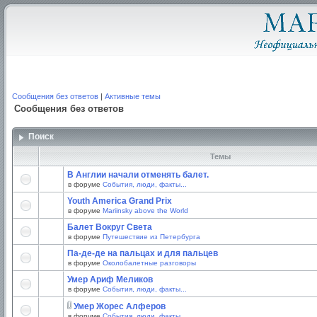
Сообщения без ответов
|
Активные темы
Сообщения без ответов
Поиск
Темы
В Англии начали отменять балет.
в форуме
События, люди, факты...
Youth America Grand Prix
в форуме
Mariinsky above the World
Балет Вокруг Света
в форуме
Путешествие из Петербурга
Па-де-де на пальцах и для пальцев
в форуме
Околобалетные разговоры
Умер Ариф Меликов
в форуме
События, люди, факты...
Умер Жорес Алферов
в форуме
События, люди, факты...