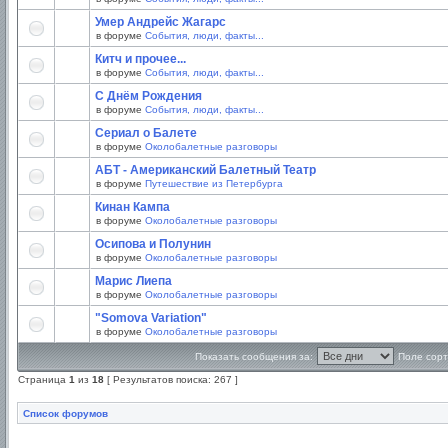
Умер Андрейс Жагарс
в форуме
События, люди, факты...
Китч и прочее...
в форуме
События, люди, факты...
С Днём Рождения
в форуме
События, люди, факты...
Сериал о Балете
в форуме
Околобалетные разговоры
АБТ - Американский Балетный Театр
в форуме
Путешествие из Петербурга
Кинан Кампа
в форуме
Околобалетные разговоры
Осипова и Полунин
в форуме
Околобалетные разговоры
Марис Лиепа
в форуме
Околобалетные разговоры
"Somova Variation"
в форуме
Околобалетные разговоры
Показать сообщения за:
Поле сорт
Страница
1
из
18
[ Результатов поиска: 267 ]
Список форумов