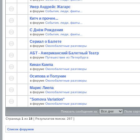
Умер Андрейс Жагарс
в форуме
События, люди, факты...
Китч и прочее...
в форуме
События, люди, факты...
С Днём Рождения
в форуме
События, люди, факты...
Сериал о Балете
в форуме
Околобалетные разговоры
АБТ - Американский Балетный Театр
в форуме
Путешествие из Петербурга
Кинан Кампа
в форуме
Околобалетные разговоры
Осипова и Полунин
в форуме
Околобалетные разговоры
Марис Лиепа
в форуме
Околобалетные разговоры
"Somova Variation"
в форуме
Околобалетные разговоры
Показать сообщения за:
Поле сорт
Страница
1
из
18
[ Результатов поиска: 267 ]
Список форумов