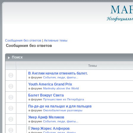
Сообщения без ответов
|
Активные темы
Сообщения без ответов
Поиск
Темы
В Англии начали отменять балет.
в форуме
События, люди, факты...
Youth America Grand Prix
в форуме
Mariinsky above the World
Балет Вокруг Света
в форуме
Путешествие из Петербурга
Па-де-де на пальцах и для пальцев
в форуме
Околобалетные разговоры
Умер Ариф Меликов
в форуме
События, люди, факты...
Умер Жорес Алферов
в форуме
События, люди, факты...