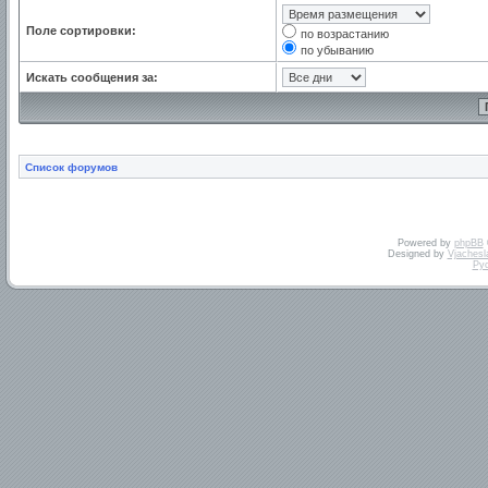
Поле сортировки:
по возрастанию
по убыванию
Искать сообщения за:
Список форумов
Powered by
phpBB
Designed by
Vjachesl
Ру