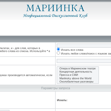
льтатах, и
-
для слов, которых в
Искать все слова
юбого слова из списка. Используйте
*
в
Искать любое слово/поиск с языком з
румах производится автоматически, если
Параметры запроса
Искать: