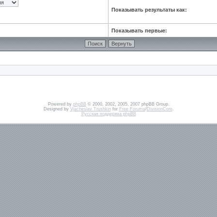
Показывать результаты как:
Показывать первые:
Powered by
phpBB
© 2000, 2002, 2005, 2007 phpBB Group.
Designed by
Vjacheslav Trushkin
for
Free Forums
/
DivisionCore
.
Русская поддержка phpBB