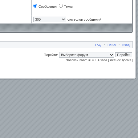
Сообщения
Темы
символов сообщений
FAQ
•
Поиск
•
Вход
Перейти:
Часовой пояс: UTC + 4 часа [ Летнее время ]