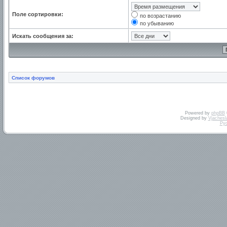
Поле сортировки:
по возрастанию
по убыванию
Искать сообщения за:
Список форумов
Powered by
phpBB
Designed by
Vjachesl
Ру