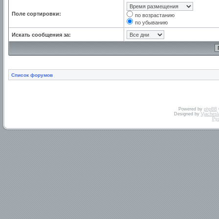
Поле сортировки:
по возрастанию
по убыванию
Искать сообщения за:
Список форумов
Powered by
phpBB
Designed by
Vjachesl
Ру