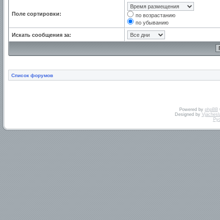
Поле сортировки:
по возрастанию
по убыванию
Искать сообщения за:
Список форумов
Powered by
phpBB
Designed by
Vjachesl
Ру