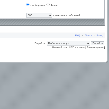
Сообщения
Темы
символов сообщений
FAQ
•
Поиск
•
Вход
Перейти:
Часовой пояс: UTC + 4 часа [ Летнее время ]