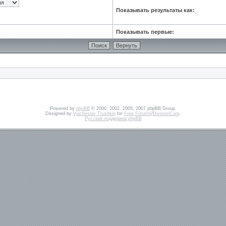
Показывать результаты как:
Показывать первые:
Powered by
phpBB
© 2000, 2002, 2005, 2007 phpBB Group.
Designed by
Vjacheslav Trushkin
for
Free Forums
/
DivisionCore
.
Русская поддержка phpBB