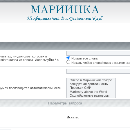
льтатах, и
-
для слов, которых в
Искать все слова
юбого слова из списка. Используйте
*
в
Искать любое слово/поиск с языком з
румах производится автоматически, если
Параметры запроса
Искать: