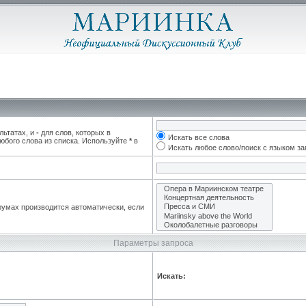
льтатах, и
-
для слов, которых в
Искать все слова
юбого слова из списка. Используйте
*
в
Искать любое слово/поиск с языком з
румах производится автоматически, если
Параметры запроса
Искать: