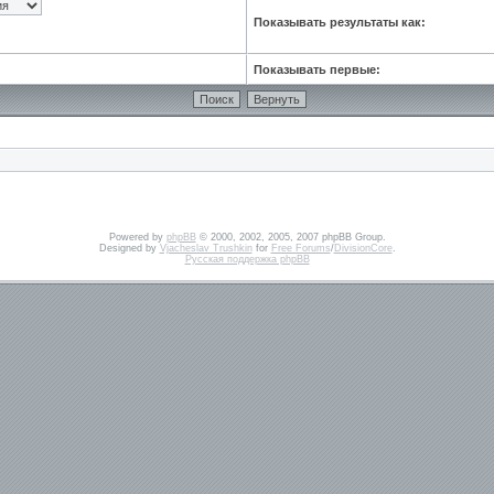
Показывать результаты как:
Показывать первые:
Powered by
phpBB
© 2000, 2002, 2005, 2007 phpBB Group.
Designed by
Vjacheslav Trushkin
for
Free Forums
/
DivisionCore
.
Русская поддержка phpBB