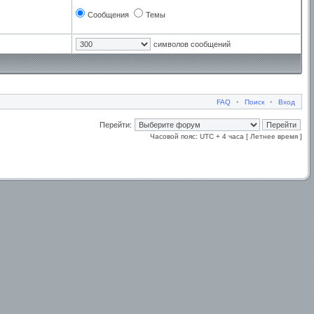
Сообщения
Темы
символов сообщений
FAQ
•
Поиск
•
Вход
Перейти:
Часовой пояс: UTC + 4 часа [ Летнее время ]