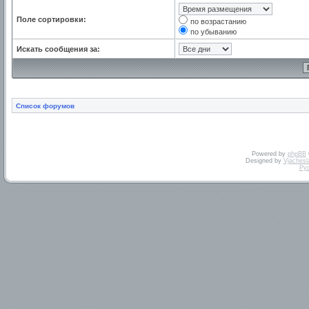
Поле сортировки:
по возрастанию
по убыванию
Искать сообщения за:
Список форумов
Powered by
phpBB
Designed by
Vjachesl
Ру