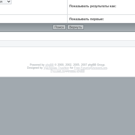
Показывать результаты как:
Показывать первые:
Powered by
phpBB
© 2000, 2002, 2005, 2007 phpBB Group.
Designed by
Vjacheslav Trushkin
for
Free Forums
/
DivisionCore
.
Русская поддержка phpBB