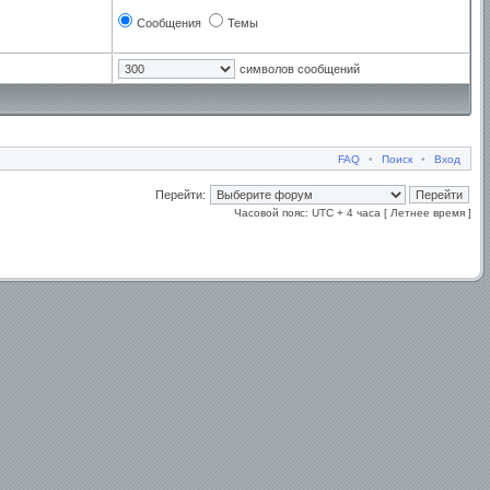
Сообщения
Темы
символов сообщений
FAQ
•
Поиск
•
Вход
Перейти:
Часовой пояс: UTC + 4 часа [ Летнее время ]