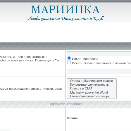
льтатах, и
-
для слов, которых в
Искать все слова
юбого слова из списка. Используйте
*
в
Искать любое слово/поиск с языком з
румах производится автоматически, если
Параметры запроса
Искать: