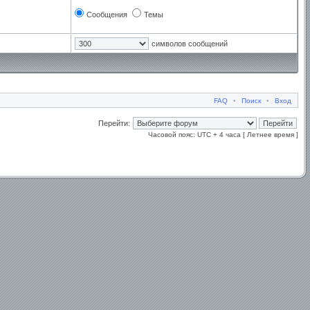
Сообщения
Темы
символов сообщений
FAQ
•
Поиск
•
Вход
Перейти:
Часовой пояс: UTC + 4 часа [ Летнее время ]