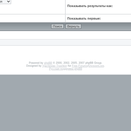
Показывать результаты как:
Показывать первые:
Powered by
phpBB
© 2000, 2002, 2005, 2007 phpBB Group.
Designed by
Vjacheslav Trushkin
for
Free Forums
/
DivisionCore
.
Русская поддержка phpBB