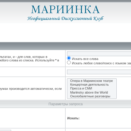
льтатах, и
-
для слов, которых в
Искать все слова
юбого слова из списка. Используйте
*
в
Искать любое слово/поиск с языком з
румах производится автоматически, если
Параметры запроса
Искать: