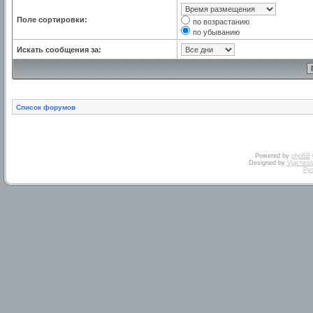
Поле сортировки:
по возрастанию
по убыванию
Искать сообщения за:
Список форумов
Powered by
phpBB
Designed by
Vjachesl
Ру