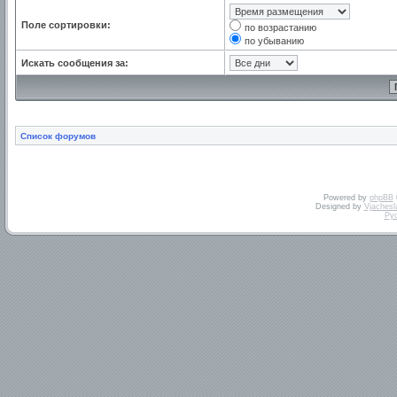
Поле сортировки:
по возрастанию
по убыванию
Искать сообщения за:
Список форумов
Powered by
phpBB
Designed by
Vjachesl
Ру