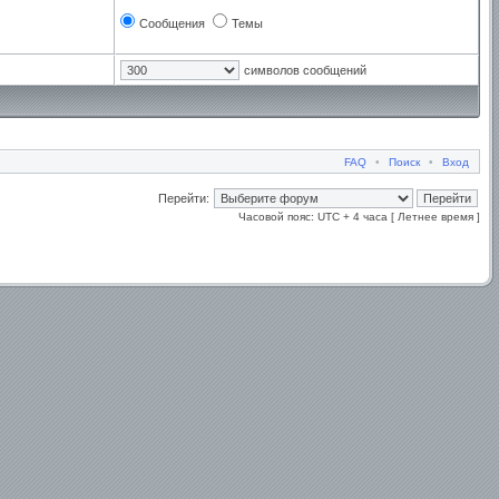
Сообщения
Темы
символов сообщений
FAQ
•
Поиск
•
Вход
Перейти:
Часовой пояс: UTC + 4 часа [ Летнее время ]