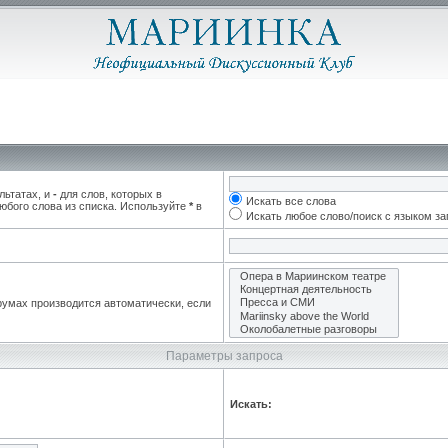
льтатах, и
-
для слов, которых в
Искать все слова
юбого слова из списка. Используйте
*
в
Искать любое слово/поиск с языком з
румах производится автоматически, если
Параметры запроса
Искать: