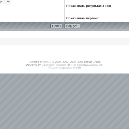
Показывать результаты как:
Показывать первые:
Powered by
phpBB
© 2000, 2002, 2005, 2007 phpBB Group.
Designed by
Vjacheslav Trushkin
for
Free Forums
/
DivisionCore
.
Русская поддержка phpBB