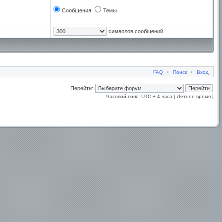
Сообщения
Темы
символов сообщений
FAQ
•
Поиск
•
Вход
Перейти:
Часовой пояс: UTC + 4 часа [ Летнее время ]