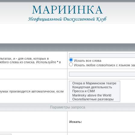
льтатах, и
-
для слов, которых в
Искать все слова
юбого слова из списка. Используйте
*
в
Искать любое слово/поиск с языком з
румах производится автоматически, если
Параметры запроса
Искать: