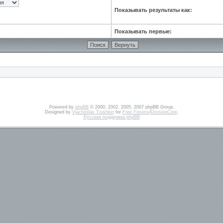
Показывать результаты как:
Показывать первые:
Powered by
phpBB
© 2000, 2002, 2005, 2007 phpBB Group.
Designed by
Vjacheslav Trushkin
for
Free Forums
/
DivisionCore
.
Русская поддержка phpBB