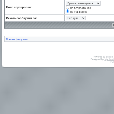
Поле сортировки:
по возрастанию
по убыванию
Искать сообщения за:
Список форумов
Powered by
phpBB
Designed by
Vjachesl
Ру