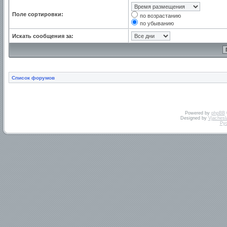
Поле сортировки:
по возрастанию
по убыванию
Искать сообщения за:
Список форумов
Powered by
phpBB
Designed by
Vjachesl
Ру