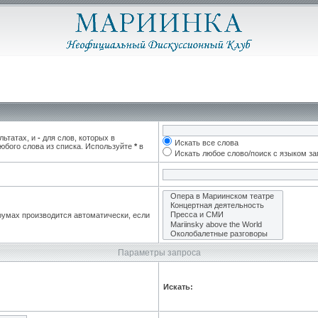
льтатах, и
-
для слов, которых в
Искать все слова
юбого слова из списка. Используйте
*
в
Искать любое слово/поиск с языком з
румах производится автоматически, если
Параметры запроса
Искать: