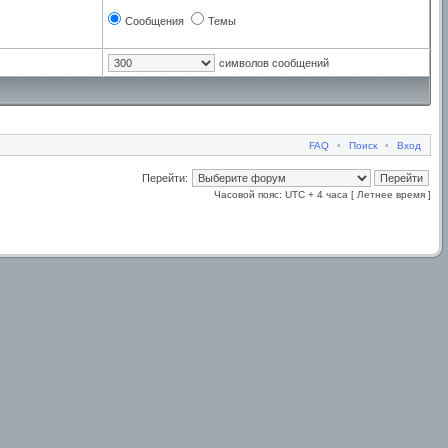
Сообщения
Темы
символов сообщений
FAQ
•
Поиск
•
Вход
Перейти:
Часовой пояс: UTC + 4 часа [ Летнее время ]