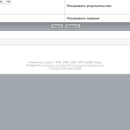
Показывать результаты как:
Показывать первые:
Powered by
phpBB
© 2000, 2002, 2005, 2007 phpBB Group.
Designed by
Vjacheslav Trushkin
for
Free Forums
/
DivisionCore
.
Русская поддержка phpBB