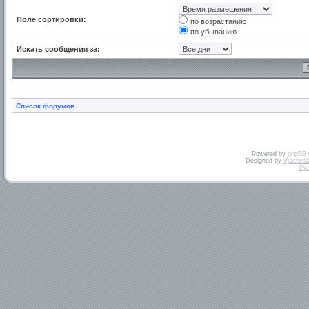
Поле сортировки:
по возрастанию
по убыванию
Искать сообщения за:
Список форумов
Powered by
phpBB
Designed by
Vjachesl
Ру