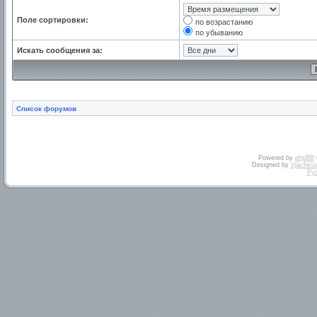
Поле сортировки:
по возрастанию
по убыванию
Искать сообщения за:
Список форумов
Powered by
phpBB
Designed by
Vjachesl
Ру