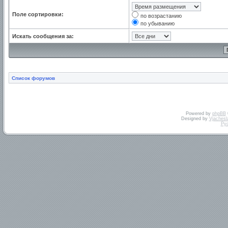
Поле сортировки:
по возрастанию
по убыванию
Искать сообщения за:
Список форумов
Powered by
phpBB
Designed by
Vjachesl
Ру