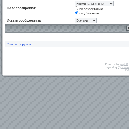
Поле сортировки:
по возрастанию
по убыванию
Искать сообщения за:
Список форумов
Powered by
phpBB
Designed by
Vjachesl
Ру