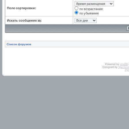
Поле сортировки:
по возрастанию
по убыванию
Искать сообщения за:
Список форумов
Powered by
phpBB
Designed by
Vjachesl
Ру