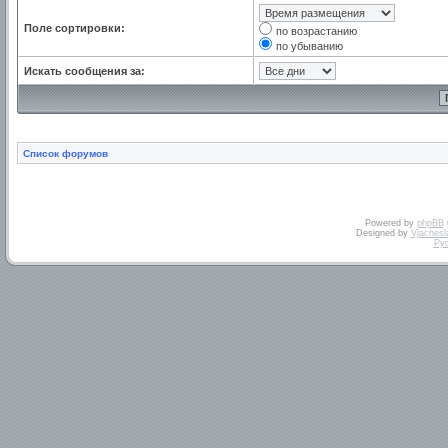
Поле сортировки:
по возрастанию
по убыванию
Искать сообщения за:
Список форумов
Powered by
phpBB
Designed by
Vjachesl
Ру