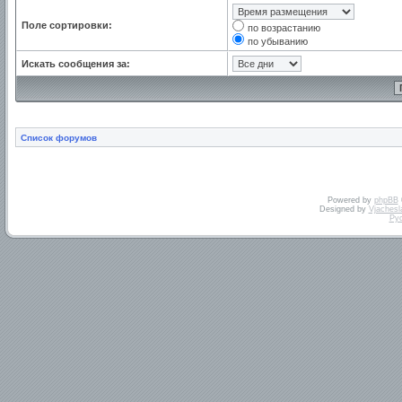
Поле сортировки:
по возрастанию
по убыванию
Искать сообщения за:
Список форумов
Powered by
phpBB
Designed by
Vjachesl
Ру