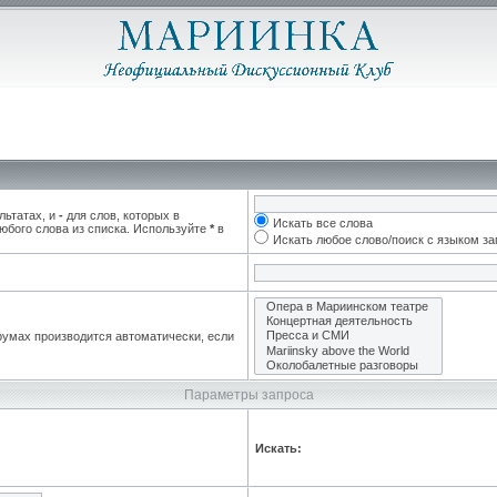
льтатах, и
-
для слов, которых в
Искать все слова
юбого слова из списка. Используйте
*
в
Искать любое слово/поиск с языком з
румах производится автоматически, если
Параметры запроса
Искать: