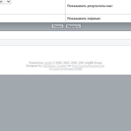
Показывать результаты как:
Показывать первые:
Powered by
phpBB
© 2000, 2002, 2005, 2007 phpBB Group.
Designed by
Vjacheslav Trushkin
for
Free Forums
/
DivisionCore
.
Русская поддержка phpBB