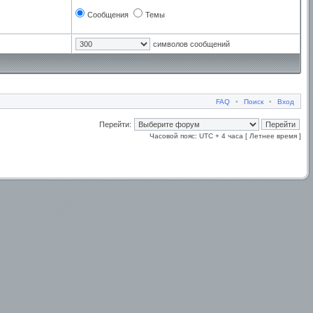
Сообщения
Темы
символов сообщений
FAQ
•
Поиск
•
Вход
Перейти:
Часовой пояс: UTC + 4 часа [ Летнее время ]