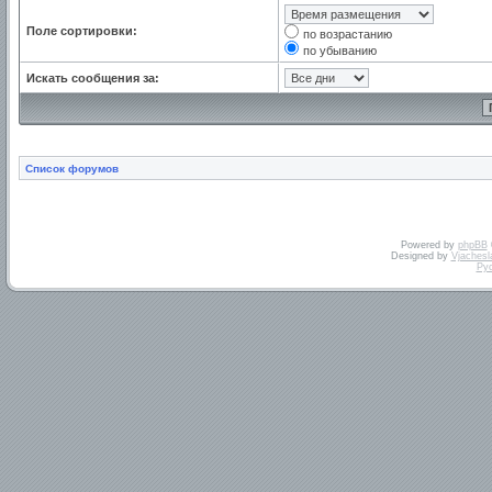
Поле сортировки:
по возрастанию
по убыванию
Искать сообщения за:
Список форумов
Powered by
phpBB
Designed by
Vjachesl
Ру