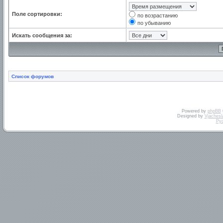
Поле сортировки:
по возрастанию
по убыванию
Искать сообщения за:
Список форумов
Powered by
phpBB
Designed by
Vjachesl
Ру