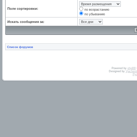
Поле сортировки:
по возрастанию
по убыванию
Искать сообщения за:
Список форумов
Powered by
phpBB
Designed by
Vjachesl
Ру