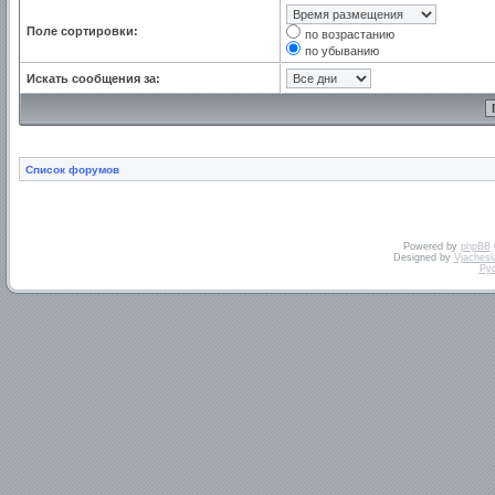
Поле сортировки:
по возрастанию
по убыванию
Искать сообщения за:
Список форумов
Powered by
phpBB
Designed by
Vjachesl
Ру