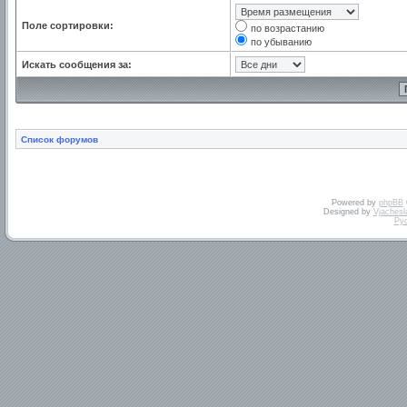
Поле сортировки:
по возрастанию
по убыванию
Искать сообщения за:
Список форумов
Powered by
phpBB
Designed by
Vjachesl
Ру